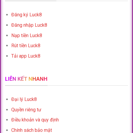
Đăng ký Luck8
Đăng nhập Luck8
Nạp tiền Luck8
Rút tiền Luck8
Tải app Luck8
LIÊN KẾT NHANH
Đại lý Luck8
Quyền riêng tư
Điều khoản và quy định
Chính sách bảo mật