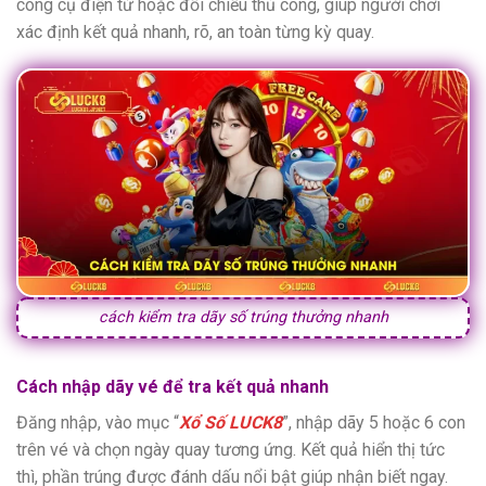
công cụ điện tử hoặc đối chiếu thủ công, giúp người chơi
xác định kết quả nhanh, rõ, an toàn từng kỳ quay.
cách kiểm tra dãy số trúng thưởng nhanh
Cách nhập dãy vé để tra kết quả nhanh
Đăng nhập, vào mục “
Xổ Số LUCK8
”, nhập dãy 5 hoặc 6 con
trên vé và chọn ngày quay tương ứng. Kết quả hiển thị tức
thì, phần trúng được đánh dấu nổi bật giúp nhận biết ngay.