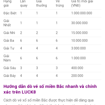
Hạng
Lần
Giải
Vé
Giá trị mỗi giải
giải
quay
thưởng
trúng
(VNĐ)
Đặc Biệt
1
1
1
1.000.000.000
Giải
1
1
1
30.000.000
Nhất
Giải Nhì
2
2
2
15.000.000
Giải Ba
6
6
6
10.000.000
Giải Tư
4
4
4
3.000.000
Giải
6
6
6
1.000.000
Năm
Giải Sáu
3
3
3
400.000
Giải Bảy
4
4
4
200.000
Hướng dẫn dò vé số miền Bắc nhanh và chính
xác trên LUCK8
Cách dò vé xổ số miền Bắc được thực hiện dễ dàng qua