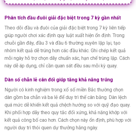
Phân tích đầu đuôi giải đặc biệt trong 7 kỳ gần nhất
Theo dõi đầu và đuôi của giải đặc biệt trong 7 kỳ liên tiếp
giúp người chơi xác định quy luật xuất hiện ổn định. Trong
chuỗi gần đây, đầu 3 và đầu 6 thường xuyên lặp lại, tạo
nhóm kết quả dễ trúng hơn các đầu khác. Ghi chép kết quả
mỗi ngày hỗ trợ chọn dãy chuẩn xác, hạn chế trùng lặp. Cách
này dễ áp dụng, chỉ cần quan sát đều sau mỗi kỳ quay.
Dàn số chẵn lẻ cân đối giúp tăng khả năng trúng
Người có kinh nghiệm trong xổ số miền Bắc thường chọn
dàn gồm ba chẵn và ba lẻ để duy trì thế cân bằng. Dàn lệch
quá mức dễ khiến kết quả chệch hướng so với quỹ đạo quay.
Khi phối hợp dãy theo quy tắc đối xứng, khả năng khớp với
kết quả công bố cao hơn. Cách chọn này ổn định, phù hợp với
người duy trì thói quen dự thưởng hằng ngày.