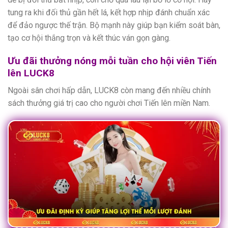
tung ra khi đối thủ gần hết lá, kết hợp nhịp đánh chuẩn xác
để đảo ngược thế trận. Bộ mạnh này giúp bạn kiểm soát bàn,
tạo cơ hội thắng trọn và kết thúc ván gọn gàng.
Ưu đãi thưởng nóng mỗi tuần cho hội viên Tiến
lên LUCK8
Ngoài sân chơi hấp dẫn, LUCK8 còn mang đến nhiều chính
sách thưởng giá trị cao cho người chơi Tiến lên miền Nam.