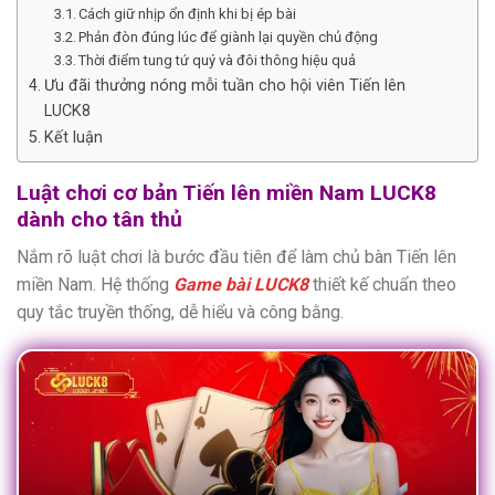
Cách giữ nhịp ổn định khi bị ép bài
Phản đòn đúng lúc để giành lại quyền chủ động
Thời điểm tung tứ quý và đôi thông hiệu quả
Ưu đãi thưởng nóng mỗi tuần cho hội viên Tiến lên
LUCK8
Kết luận
Luật chơi cơ bản Tiến lên miền Nam LUCK8
dành cho tân thủ
Nắm rõ luật chơi là bước đầu tiên để làm chủ bàn Tiến lên
miền Nam. Hệ thống
Game bài LUCK8
thiết kế chuẩn theo
quy tắc truyền thống, dễ hiểu và công bằng.