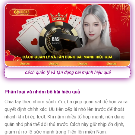
cách quản lý và tận dụng bài mạnh hiệu quả
Phân loại và nhóm bộ bài hiệu quả
Chia tay theo nhóm sảnh, đôi, ba giúp quan sát dễ hơn và ra
quyết định chính xác. Ưu tiên xếp lá nhỏ lên trước để thoát
nhanh khi bị ép lượt. Khi nắm nhiều tổ hợp mạnh, nên dùng
quân nhỏ phá thế đối thủ trước. Cách này giữ nhịp ổn định,
giảm rủi ro lộ sức mạnh trong Tiến lên miền Nam.